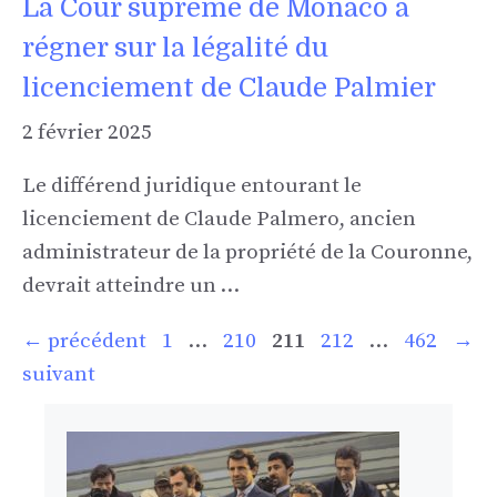
La Cour suprême de Monaco à
régner sur la légalité du
licenciement de Claude Palmier
2 février 2025
Le différend juridique entourant le
licenciement de Claude Palmero, ancien
administrateur de la propriété de la Couronne,
devrait atteindre un …
Page
Page
Page
Page
Page
←
précédent
1
…
210
211
212
…
462
→
suivant