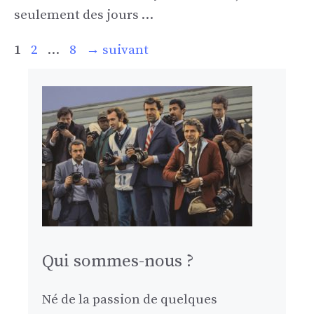
seulement des jours …
Page
Page
Page
1
2
…
8
→
suivant
Qui sommes-nous ?
Né de la passion de quelques