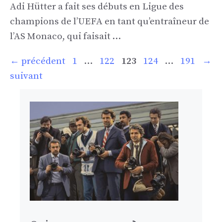
Adi Hütter a fait ses débuts en Ligue des
champions de l’UEFA en tant qu’entraîneur de
l’AS Monaco, qui faisait …
Page
Page
Page
Page
Page
←
précédent
1
…
122
123
124
…
191
→
suivant