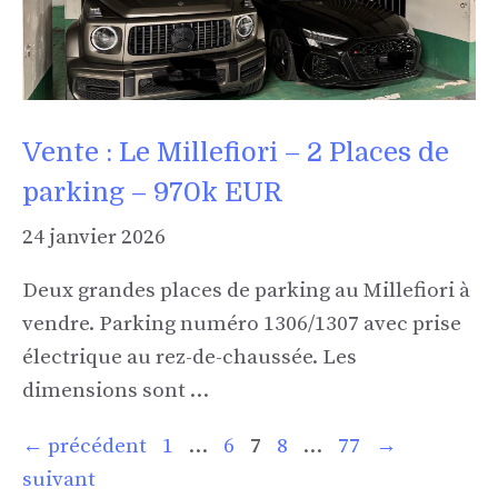
Vente : Le Millefiori – 2 Places de
parking – 970k EUR
24 janvier 2026
Deux grandes places de parking au Millefiori à
vendre. Parking numéro 1306/1307 avec prise
électrique au rez-de-chaussée. Les
dimensions sont …
Page
Page
Page
Page
Page
←
précédent
1
…
6
7
8
…
77
→
suivant