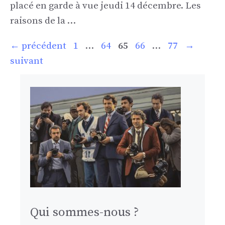
placé en garde à vue jeudi 14 décembre. Les
raisons de la …
Page
Page
Page
Page
Page
←
précédent
1
…
64
65
66
…
77
→
suivant
Qui sommes-nous ?