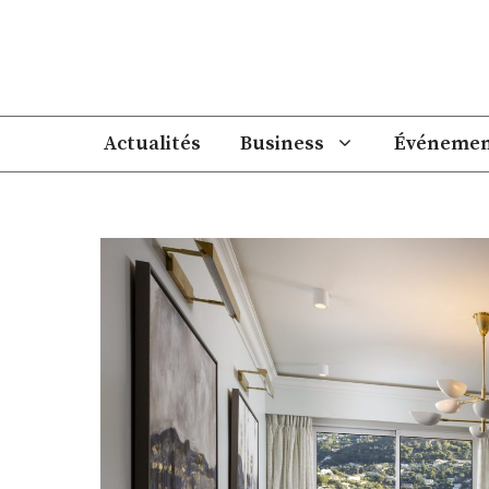
Aller
au
contenu
Actualités
Business
Événemen