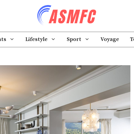
ts
Lifestyle
Sport
Voyage
T