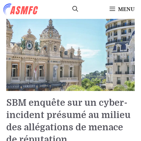
Aller
MENU
au
contenu
SBM enquête sur un cyber-
incident présumé au milieu
des allégations de menace
de réputation