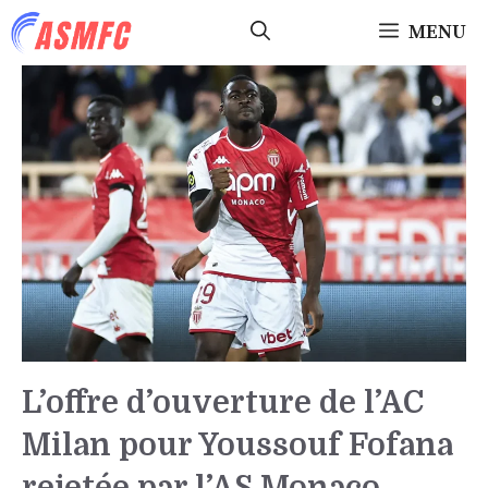
Aller
MENU
au
contenu
L’offre d’ouverture de l’AC
Milan pour Youssouf Fofana
rejetée par l’AS Monaco