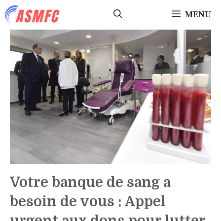
Aller
MENU
au
contenu
Votre banque de sang a
besoin de vous : Appel
urgent aux dons pour lutter