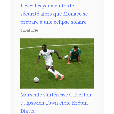
Levez les yeux en toute
sécurité alors que Monaco se
prépare à une éclipse solaire
6 août 2026
Marseille s’intéresse à Everton
et Ipswich Town cible Krépin
Diatta