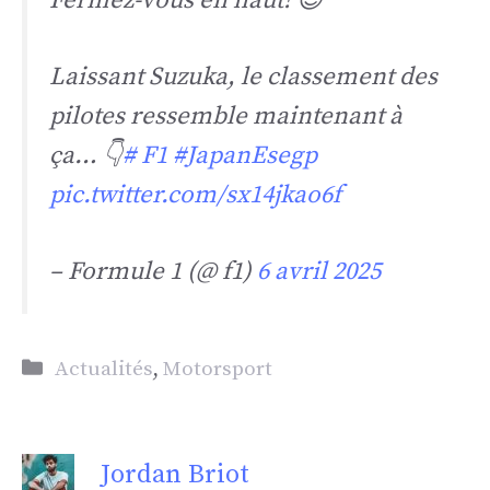
Fermez-vous en haut! 😌
Laissant Suzuka, le classement des
pilotes ressemble maintenant à
ça… 👇
# F1
#JapanEsegp
pic.twitter.com/sx14jkao6f
– Formule 1 (@ f1)
6 avril 2025
Catégories
Actualités
,
Motorsport
Jordan Briot