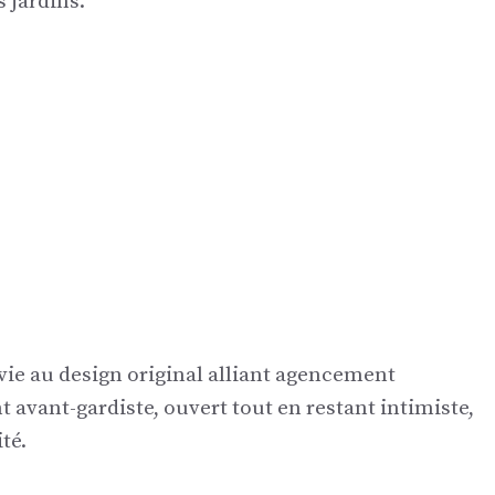
s jardins.
 vie au design original alliant agencement
avant-gardiste, ouvert tout en restant intimiste,
ité.