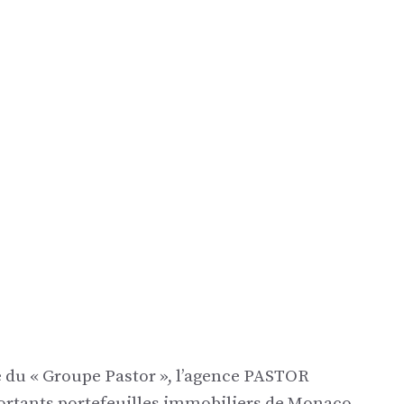
u « Groupe Pastor », l’agence PASTOR
rtants portefeuilles immobiliers de Monaco.