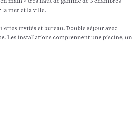
é en main » très haut de gamme de 3 chambres
a mer et la ville.
oilettes invités et bureau. Double séjour avec
se. Les installations comprennent une piscine, un