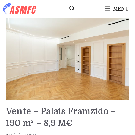
Aller
MENU
au
contenu
Vente – Palais Framzido –
190 m² – 8,9 M€