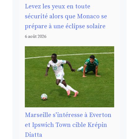
Levez les yeux en toute
sécurité alors que Monaco se
prépare à une éclipse solaire
6 août 2026
Marseille s’intéresse à Everton
et Ipswich Town cible Krépin
Diatta