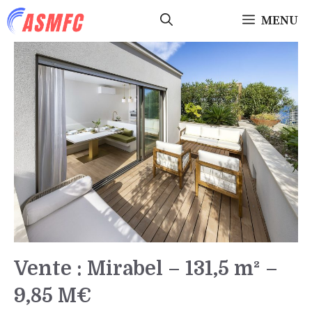
Aller
MENU
au
contenu
Vente : Mirabel – 131,5 m² –
9,85 M€