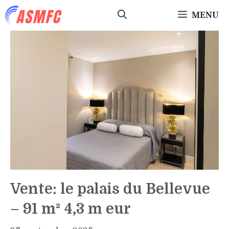
Aller
MENU
au
contenu
Vente: le palais du Bellevue
– 91 m² 4,3 m eur