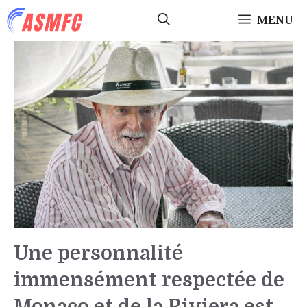
Aller
MENU
au
contenu
Une personnalité
immensément respectée de
Monaco et de la Riviera est