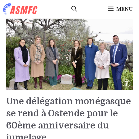
Aller
MENU
au
contenu
Une délégation monégasque
se rend à Ostende pour le
60ème anniversaire du
jumelage