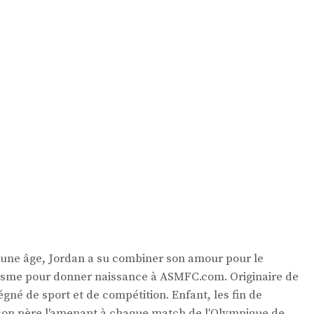
eune âge, Jordan a su combiner son amour pour le
nalisme pour donner naissance à ASMFC.com. Originaire de
égné de sport et de compétition. Enfant, les fin de
 son père l'amenant à chaque match de l'Olympique de