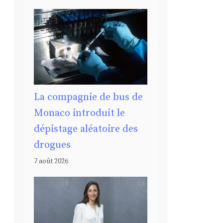
La compagnie de bus de
Monaco introduit le
dépistage aléatoire des
drogues
7 août 2026