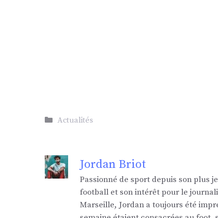
Catégories
Actualités
Jordan Briot
Passionné de sport depuis son plus j
football et son intérêt pour le jour
Marseille, Jordan a toujours été impr
semaine étaient consacrées au foot,