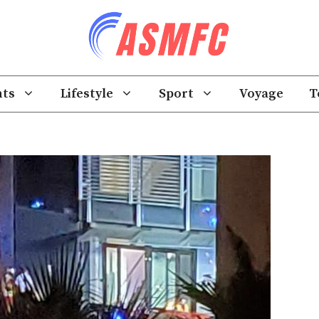
ts
Lifestyle
Sport
Voyage
T