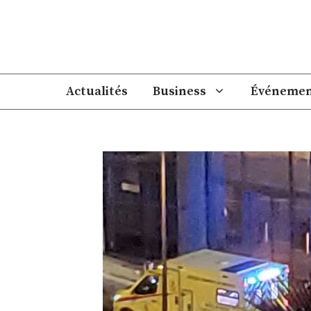
Aller
au
contenu
Actualités
Business
Événemen