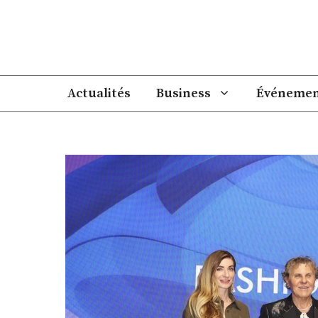
Aller
au
contenu
Actualités
Business
Événemen