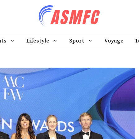
ts
Lifestyle
Sport
Voyage
T