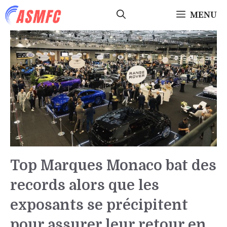
Aller
MENU
au
contenu
Top Marques Monaco bat des
records alors que les
exposants se précipitent
pour assurer leur retour en