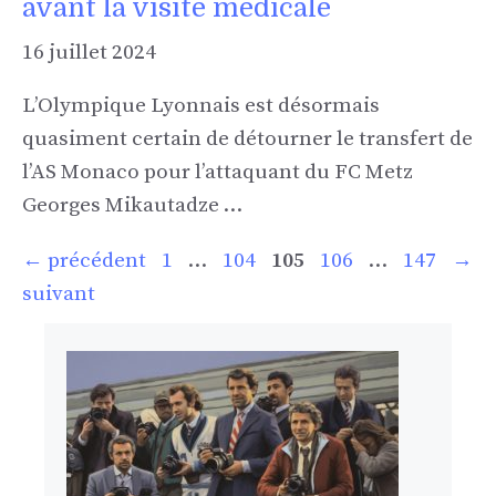
avant la visite médicale
16 juillet 2024
L’Olympique Lyonnais est désormais
quasiment certain de détourner le transfert de
l’AS Monaco pour l’attaquant du FC Metz
Georges Mikautadze …
Page
Page
Page
Page
Page
←
précédent
1
…
104
105
106
…
147
→
suivant