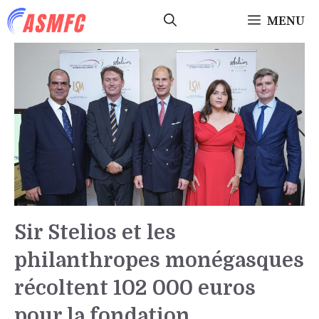
Aller
MENU
au
contenu
Sir Stelios et les
philanthropes monégasques
récoltent 102 000 euros
pour la fondation