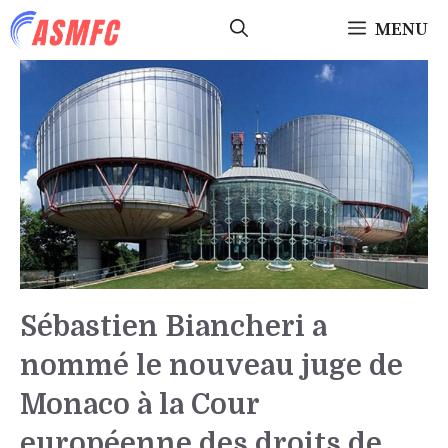
Aller
MENU
au
contenu
Sébastien Biancheri a
nommé le nouveau juge de
Monaco à la Cour
européenne des droits de