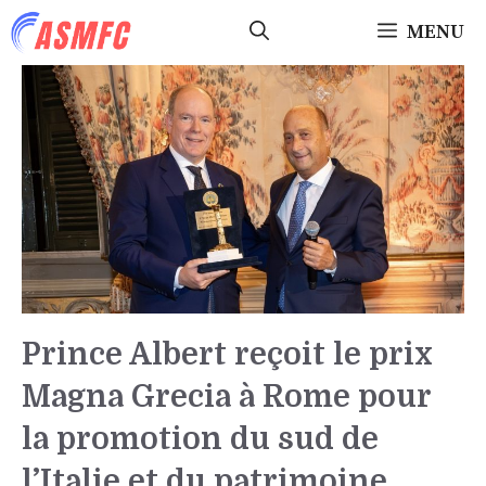
Aller
MENU
au
contenu
Prince Albert reçoit le prix
Magna Grecia à Rome pour
la promotion du sud de
l’Italie et du patrimoine