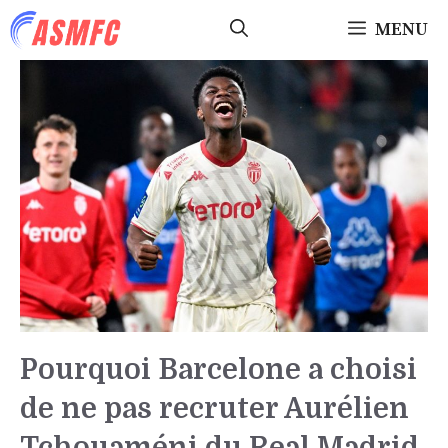
Aller
MENU
au
contenu
Pourquoi Barcelone a choisi
de ne pas recruter Aurélien
Tchouaméni du Real Madrid