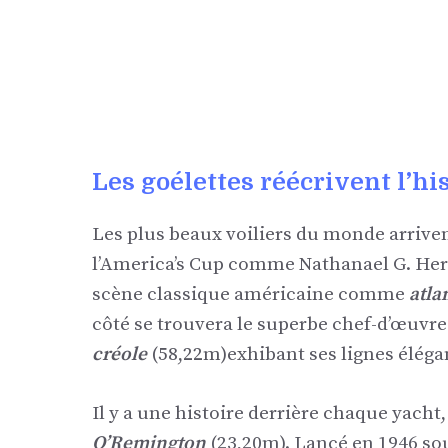
Les goélettes réécrivent l’hi
Les plus beaux voiliers du monde arriven
l’America’s Cup comme Nathanael G. Herre
scène classique américaine comme
atla
côté se trouvera le superbe chef-d’œuvr
créole
(58,22m)
exhibant ses lignes éléga
Il y a une histoire derrière chaque yacht,
O’Remington
(23,20m). Lancé en 1946 s