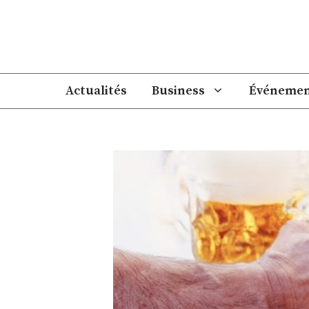
Aller
au
contenu
Actualités
Business
Événemen