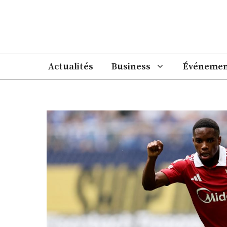
Aller
au
contenu
Actualités
Business
Événemen