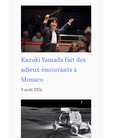
Kazuki Yamada fait des
adieux émouvants à
Monaco
9 août 2026