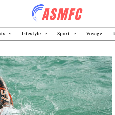
ts
Lifestyle
Sport
Voyage
T