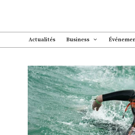
Aller
au
contenu
Actualités
Business
Événemen