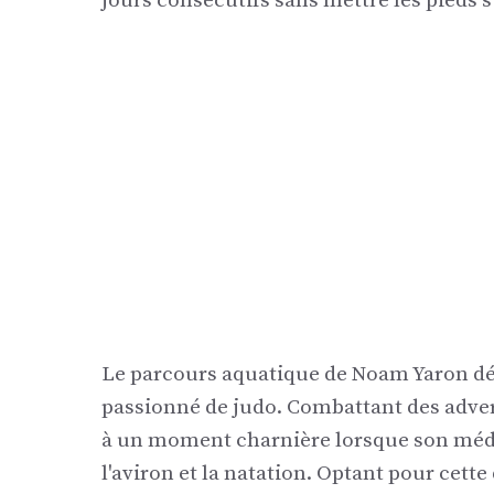
jours consécutifs sans mettre les pieds s
Le parcours aquatique de Noam Yaron déf
passionné de judo. Combattant des advers
à un moment charnière lorsque son médec
l'aviron et la natation. Optant pour cett