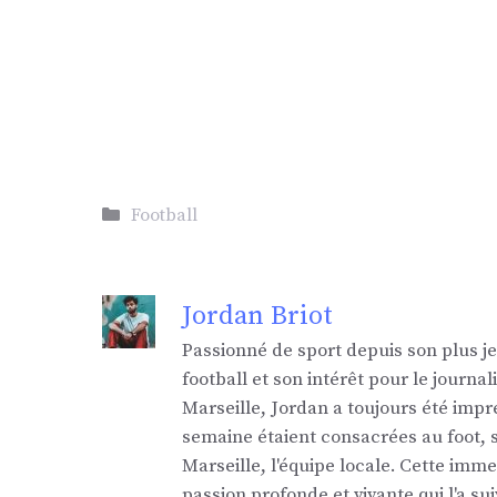
Catégories
Football
Jordan Briot
Passionné de sport depuis son plus j
football et son intérêt pour le jour
Marseille, Jordan a toujours été impr
semaine étaient consacrées au foot,
Marseille, l'équipe locale. Cette imm
passion profonde et vivante qui l'a sui