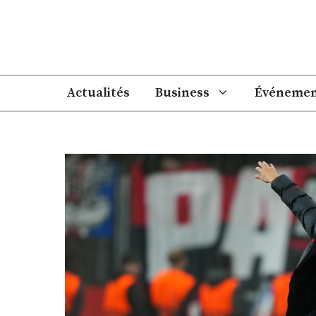
Aller
au
contenu
Actualités
Business
Événemen