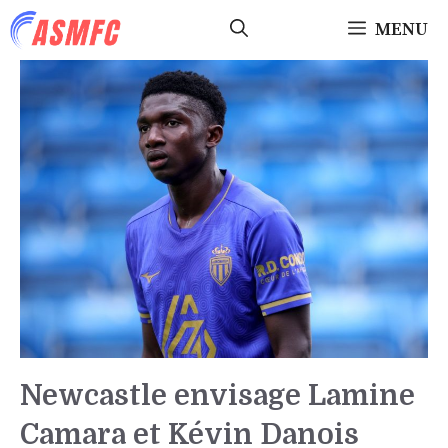
Aller
MENU
au
contenu
Newcastle envisage Lamine
Camara et Kévin Danois