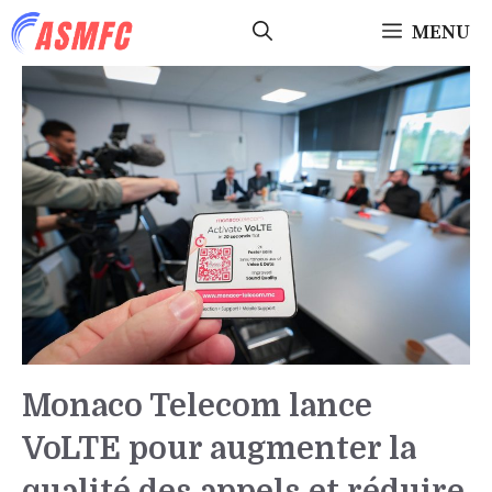
Aller
MENU
au
contenu
Monaco Telecom lance
VoLTE pour augmenter la
qualité des appels et réduire