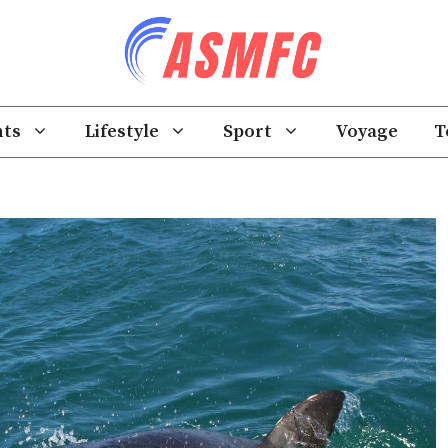
ts
Lifestyle
Sport
Voyage
T