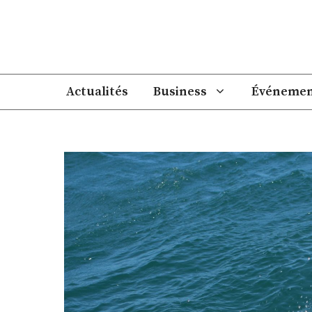
Aller
au
contenu
Actualités
Business
Événemen