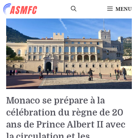
Aller
MENU
au
contenu
Monaco se prépare à la
célébration du règne de 20
ans de Prince Albert II avec
la circulation et les