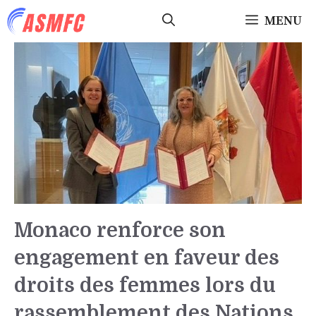
Aller
MENU
au
contenu
Monaco renforce son
engagement en faveur des
droits des femmes lors du
rassemblement des Nations