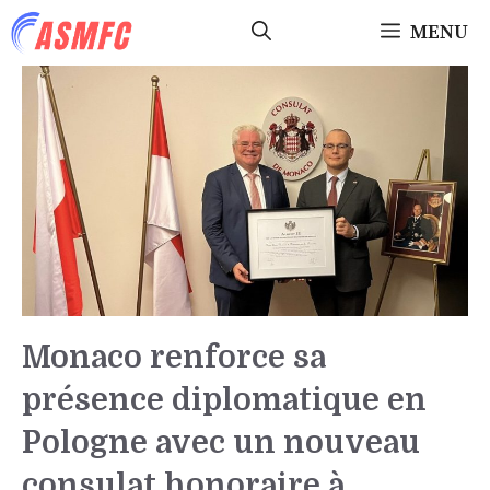
Aller
MENU
au
contenu
Monaco renforce sa
présence diplomatique en
Pologne avec un nouveau
consulat honoraire à