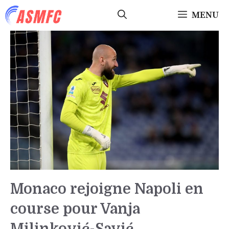
Aller
MENU
au
contenu
Monaco rejoigne Napoli en
course pour Vanja
Milinković-Savić