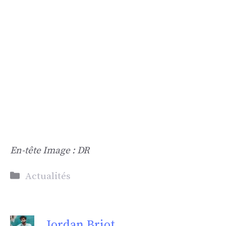
En-tête
Image : DR
Catégories
Actualités
Jordan Briot