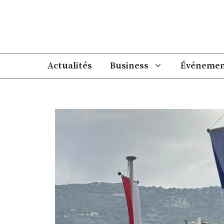
Aller
au
contenu
Actualités
Business
Événemen