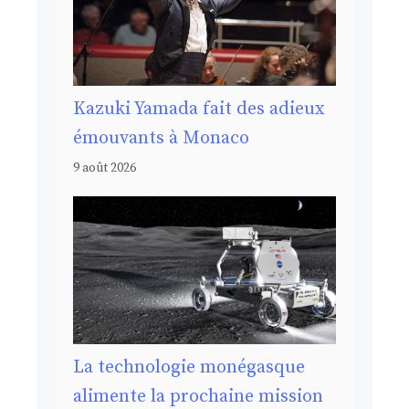
Kazuki Yamada fait des adieux
émouvants à Monaco
9 août 2026
La technologie monégasque
alimente la prochaine mission