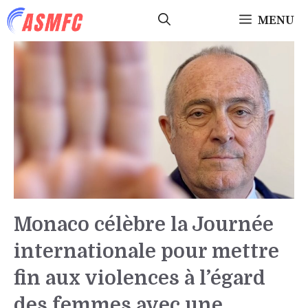
Aller
MENU
au
contenu
Monaco célèbre la Journée
internationale pour mettre
fin aux violences à l’égard
des femmes avec une