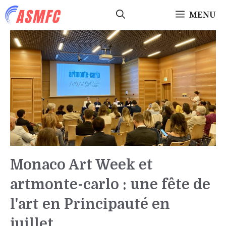
Aller
MENU
au
contenu
Monaco Art Week et
artmonte-carlo : une fête de
l'art en Principauté en
juillet