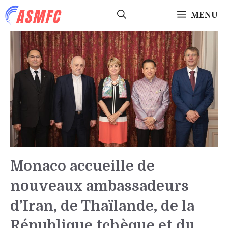
Aller
MENU
au
contenu
Monaco accueille de
nouveaux ambassadeurs
d’Iran, de Thaïlande, de la
République tchèque et du