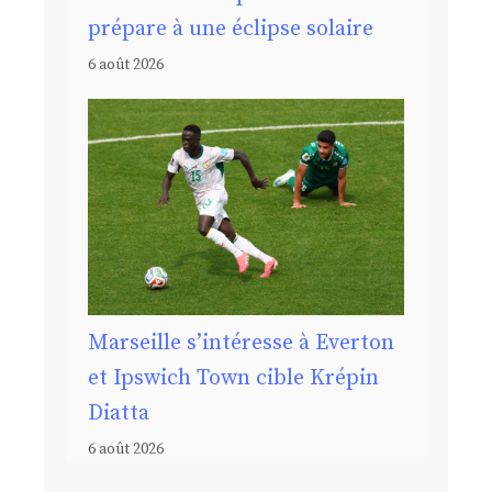
prépare à une éclipse solaire
6 août 2026
Marseille s’intéresse à Everton
et Ipswich Town cible Krépin
Diatta
6 août 2026