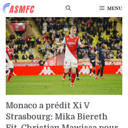
Aller
MENU
au
contenu
Monaco a prédit Xi V
Strasbourg: Mika Biereth
Fit, Christian Mawissa pour