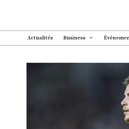
Aller
au
contenu
Actualités
Business
Événemen