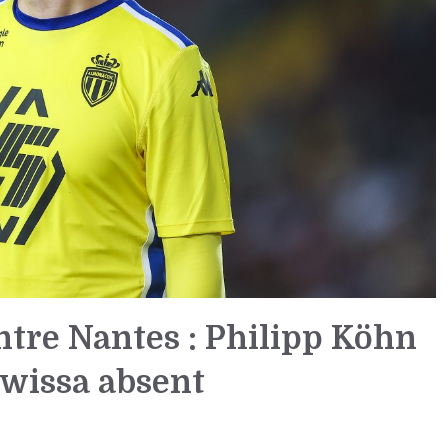
ntre Nantes : Philipp Köhn
awissa absent