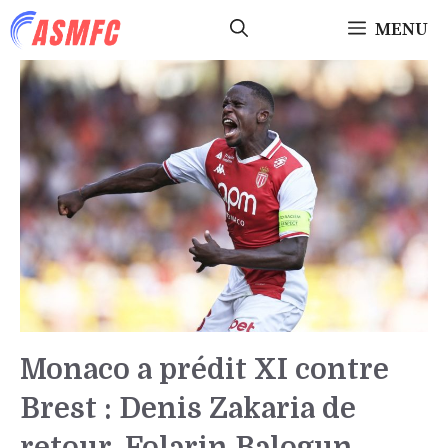
Aller
MENU
au
contenu
Monaco a prédit XI contre
Brest : Denis Zakaria de
retour, Folarin Balogun