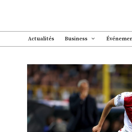
Aller
au
contenu
Actualités
Business
Événemen