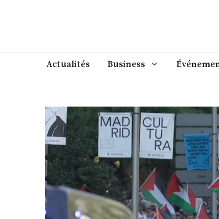
Aller
au
contenu
Actualités
Business
Événemen