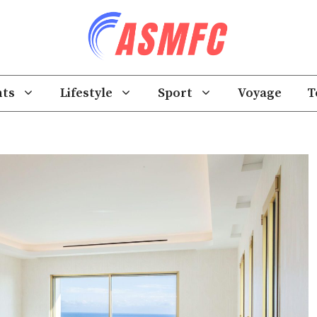
ts
Lifestyle
Sport
Voyage
T