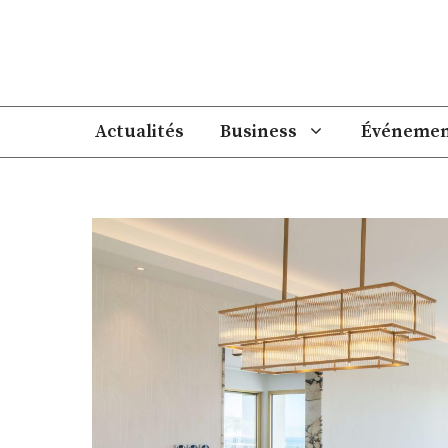
Aller
au
contenu
Actualités
Business
Événemen